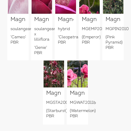
Magnolia
Magnolia
Magnolia
Magnolia
Magnolia
soulangeana
soulangeana
hybrid
MGEMP2012
MGPIN2010
x
'Cameo'
'Cleopatra'
(Emperor)
(Pink
lilliiflora
PBR
PBR
PBR
Pyramid)
'Genie'
PBR
PBR
Magnolia
Magnolia
MGSTA2009
MGWAT2011b
(Starburst)
(Watermelon)
PBR
PBR