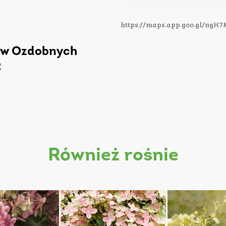
https://maps.app.goo.gl/ng
ów Ozdobnych
k
również rośnie