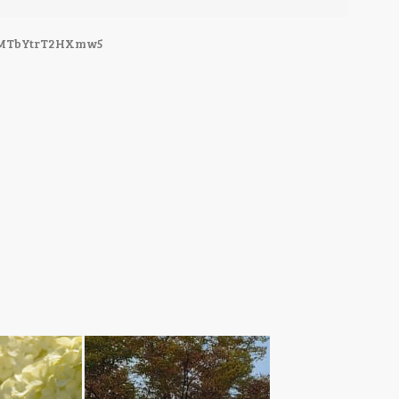
H7MTbYtrT2HXmw5