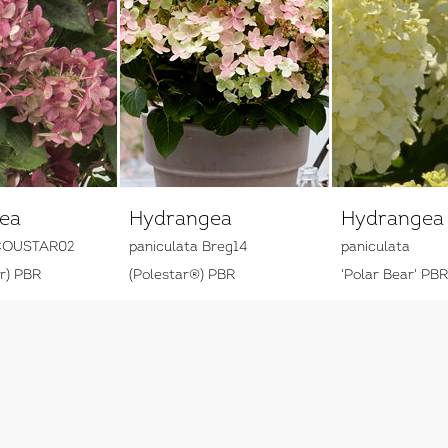
ea
Hydrangea
Hydrangea
 COUSTAR02
paniculata Breg14
paniculata
ar) PBR
(Polestar®) PBR
'Polar Bear' PBR