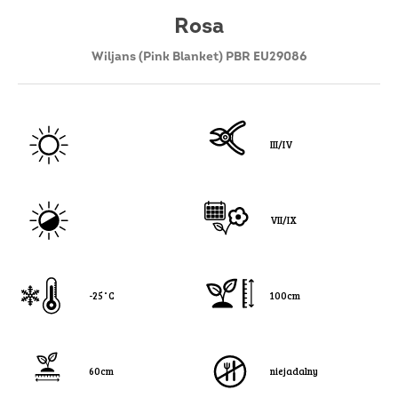
Rosa
Wiljans (Pink Blanket) PBR EU29086
III/IV
VII/IX
-25˚C
100cm
60cm
niejadalny