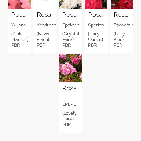
Rosa
Rosa
Rosa
Rosa
Rosa
Wiljans
Kendutch
Spekren
Sperien
Speadfair
(Pink
(News
(Crystal
(Fairy
(Fairy
Blanket)
Flash)
Fairy)
Queen)
King)
PBR
PBR
PBR
PBR
PBR
Rosa
x
SPEVU
(Lovely
Fairy)
PBR