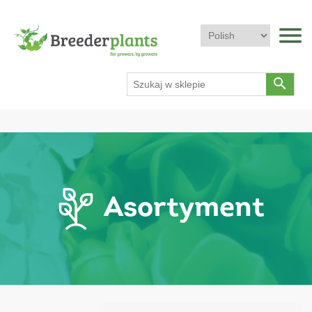
menu
search
Asortyment