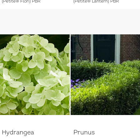
(Petite® Flori) PBR
(Petite® Lantern) PBR
Hydrangea
Prunus