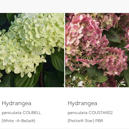
Hydrangea
Hydrangea
paniculata COUBELL
paniculata COUSTAR02
(White -A-Bella®)
(Petite® Star) PBR