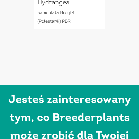
Hydrangea
paniculata Breg14
(Polestar®) PBR
Jesteś zainteresowany
tym, co Breederplants
może zrobić dla Twojej