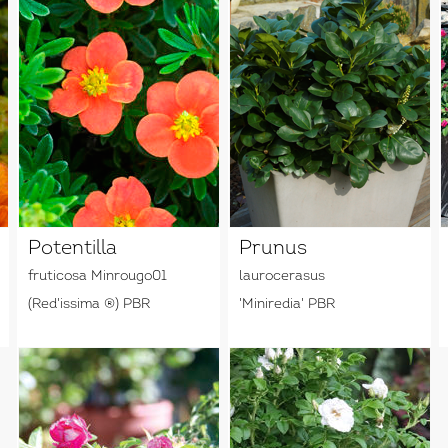
Potentilla
Prunus
fruticosa Minrougo01
laurocerasus
(Red'issima ®) PBR
'Miniredia' PBR