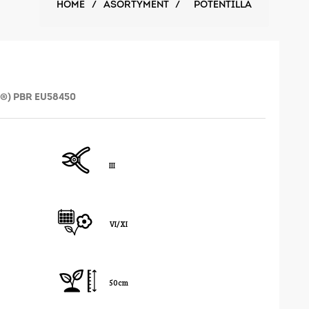
HOME
/
ASORTYMENT
/
POTENTILLA
a ®) PBR EU58450
III
VI/XI
50cm