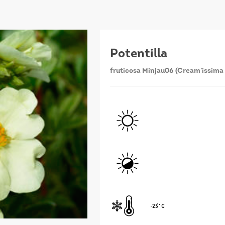
Potentilla
fruticosa Minjau06 (Cream'issim
-25˚C