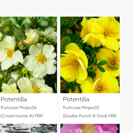
Potentilla
Potentilla
fruticosa Minjau06
fruticosa Minjau03
(Cream'issima ®) PBR
(Double Punch ® Gold) PBR