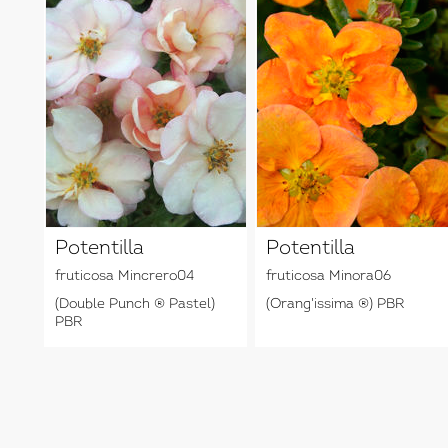
Potentilla
Potentilla
fruticosa Mincrero04
fruticosa Minora06
(Double Punch ® Pastel)
(Orang'issima ®) PBR
PBR