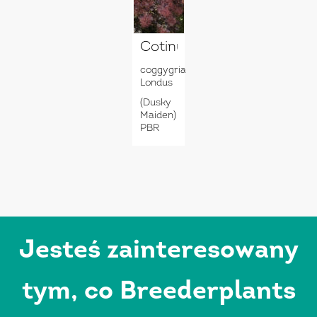
Cotinus
coggygria
Londus
(Dusky
Maiden)
PBR
Jesteś zainteresowany
tym, co Breederplants