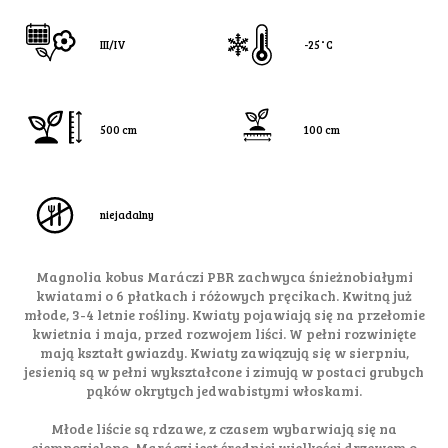
III/IV
-25˚C
500 cm
100 cm
niejadalny
Magnolia kobus Maráczi PBR zachwyca śnieżnobiałymi
kwiatami o 6 płatkach i różowych pręcikach. Kwitną już
młode, 3-4 letnie rośliny. Kwiaty pojawiają się na przełomie
kwietnia i maja, przed rozwojem liści. W pełni rozwinięte
mają kształt gwiazdy. Kwiaty zawiązują się w sierpniu,
jesienią są w pełni wykształcone i zimują w postaci grubych
pąków okrytych jedwabistymi włoskami.
Młode liście są rdzawe, z czasem wybarwiają się na
ciemnozielono. Maráczi jest średniej wielkości drzewem o