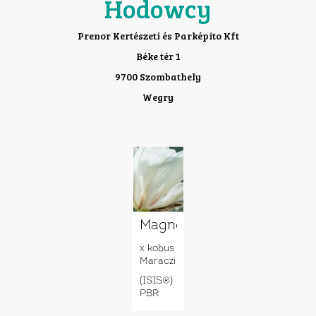
Hodowcy
Prenor Kertészeti és Parképito Kft
Béke tér 1
9700 Szombathely
Wegry
Magnolia
x kobus
Maraczi
(ISIS®)
PBR