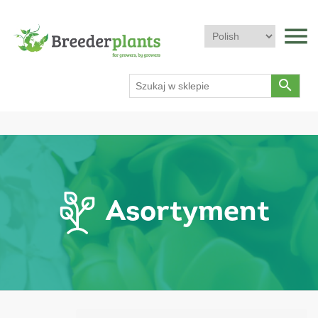
menu
search
Asortyment