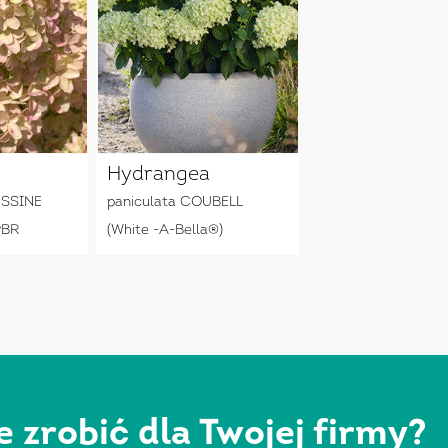
Hydrangea
USSINE
paniculata COUBELL
PBR
(White -A-Bella®)
zrobić dla Twojej firmy?