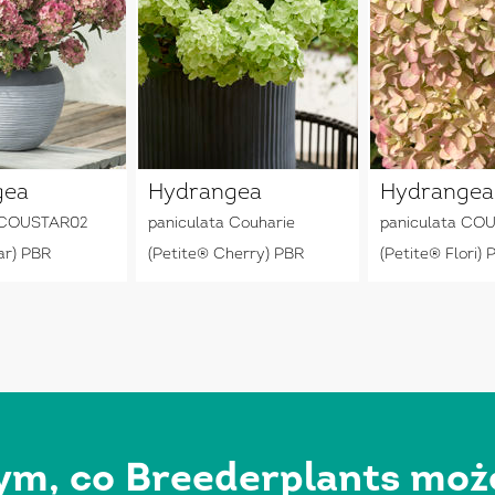
gea
Hydrangea
Hydrangea
a COUSTAR02
paniculata Couharie
paniculata CO
ar) PBR
(Petite® Cherry) PBR
(Petite® Flori) 
ym, co Breederplants może 