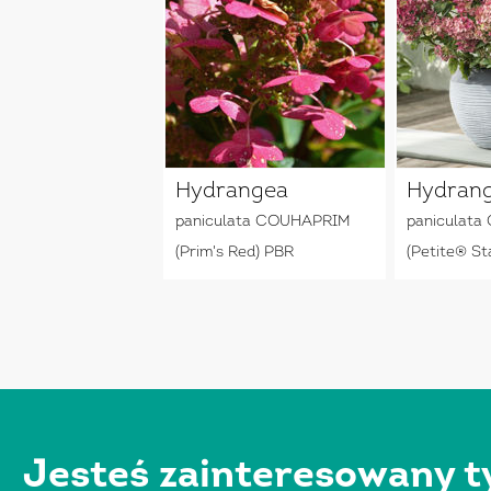
Hydrangea
Hydran
paniculata COUHAPRIM
paniculat
(Prim's Red) PBR
(Petite® St
Jesteś zainteresowany t