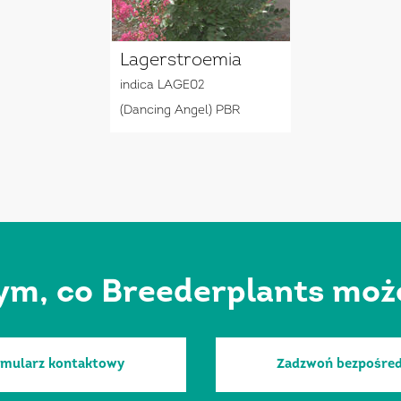
Lagerstroemia
indica LAGE02
(Dancing Angel) PBR
ym, co Breederplants może 
rmularz kontaktowy
Zadzwoń bezpośred