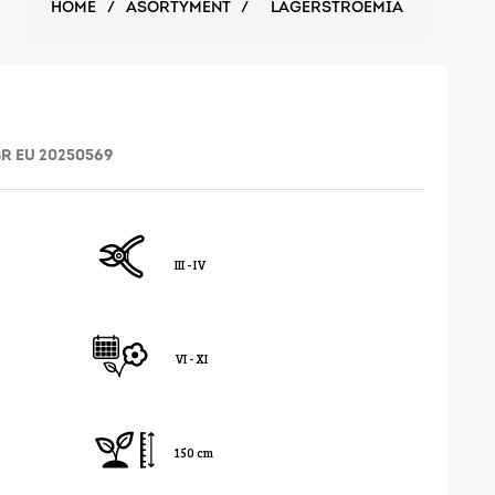
HOME
/
ASORTYMENT
/
LAGERSTROEMIA
BR EU 20250569
III - IV
VI - XI
150 cm