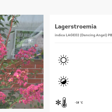
Lagerstroemia
indica LAGE02 (Dancing Angel) P
- 18 ˚C