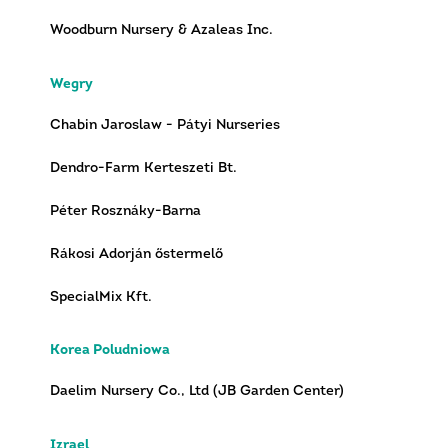
Woodburn Nursery & Azaleas Inc.
Wegry
Chabin Jaroslaw - Pátyi Nurseries
Dendro-Farm Kerteszeti Bt.
Péter Rosznáky-Barna
Rákosi Adorján őstermelő
SpecialMix Kft.
Korea Poludniowa
Daelim Nursery Co., Ltd (JB Garden Center)
Izrael