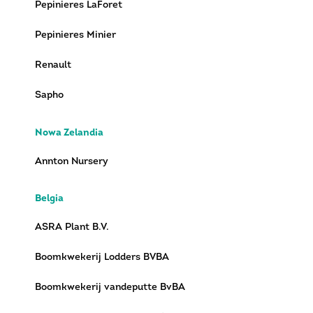
Pepinieres LaForet
Pepinieres Minier
Renault
Sapho
Nowa Zelandia
Annton Nursery
Belgia
ASRA Plant B.V.
Boomkwekerij Lodders BVBA
Boomkwekerij vandeputte BvBA