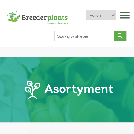
menu
search
Asortyment