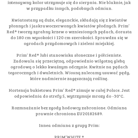
intensywny kolor utrzymuje się do sierpnia. Nie blaknie, jak
w przypadku innych, podobnych odmian.
Kwiatostany są duże, eleganckie, składają się z kwiatów
płonnych i jaskrawoczerwonych kwiatów płodnych. Prim’
Red® tworzy zgrabny krzew o wzniesionych pędach, dorasta
do 180 cm wysokości i 120 cm szerokości. Sprawdza się w
ogrodach przydomowych i zieleni miejskiej.
Prim’ Red® lubi stanowiska słoneczne i półcieniste.
Zadowala się przeciętną, odpowiednio wilgotną glebą
ogrodową o lekko kwaśnym odczynie. Kwitnie na pędach
tegorocznych i dwuletnich. Wiosną zalecamy usuwać pędy,
które nadmiernie zagęszczają roślinę.
Hortensja bukietowa Prim’ Red® zimuje w całej Polsce. Jest
odpowiednia do strefy 5, wytrzymuje mrozy do -30°C.
Rozmnażanie bez zgody hodowcy zabronione. Odmiana
prawnie chroniona EU20182689.
Innea odmiana z grupy Prim:
PRIM’WHITE ®