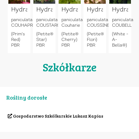
Hydrangea
Hydrangea
Hydrangea
Hydrangea
Hydrang
paniculata
paniculata
paniculata
paniculata
paniculata
COUHAPRIM
COUSTAR02
Couharie
COUSSINE
COUBELL
(Prim's
(Petite®
(Petite®
(Petite®
(White -
Red)
Star)
Cherry)
Flori)
A-
PBR
PBR
PBR
PBR
Bella®)
Szkółkarze
Rośliny dorosłe
Gospodarstwo Szkólkarskie Lukasz Kapias