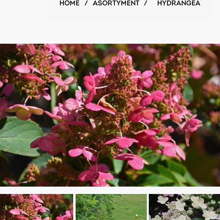
HOME
/
ASORTYMENT
/
HYDRANGEA