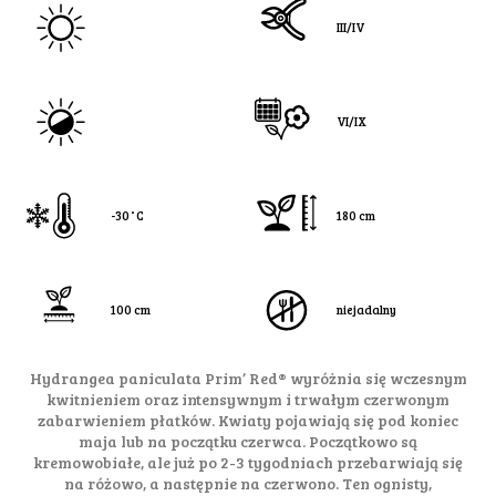
III/IV
VI/IX
-30˚C
180 cm
100 cm
niejadalny
Hydrangea paniculata Prim’ Red® wyróżnia się wczesnym
kwitnieniem oraz intensywnym i trwałym czerwonym
zabarwieniem płatków. Kwiaty pojawiają się pod koniec
maja lub na początku czerwca. Początkowo są
kremowobiałe, ale już po 2-3 tygodniach przebarwiają się
na różowo, a następnie na czerwono. Ten ognisty,