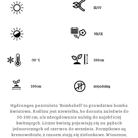
III/IV
VII/IX
-30˚C
100cm
100cm
niejadalny
Hydrangea paniculata ‘Bombshell’ to prawdziwa bomba
kwiatowa. Roślina jest niewielka, bo dorasta zaledwie do
50-100 cm, ale zdecydowanie należy do najobficiej
kwitnących. Liczne kwiaty pojawiają się na pędach
jednorocznych od czerwca do września. Początkowo są
kremowobiałe, z czasem stają się zielonkawe. Wiosenne,