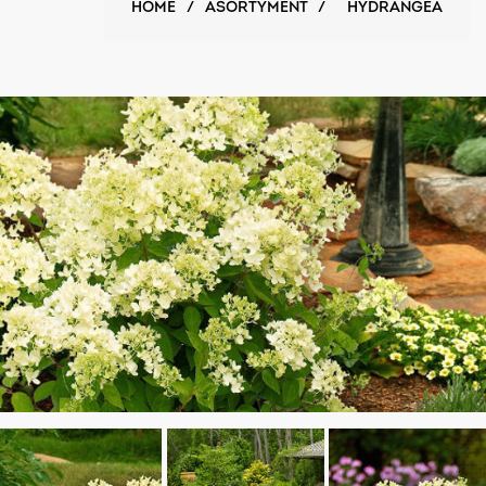
HOME
/
ASORTYMENT
/
HYDRANGEA