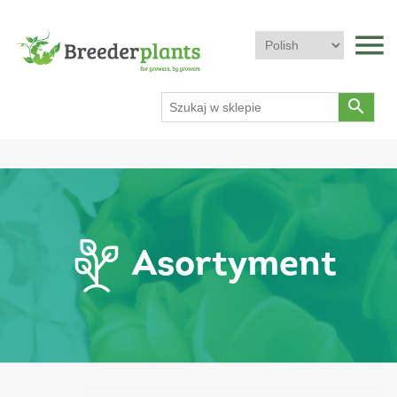
menu
search
Asortyment