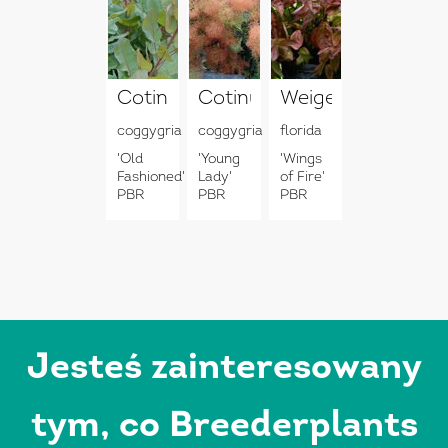
Cotinus
Cotinus
Weigela
coggygria
coggygria
florida
'Old
'Young
'Wings
Fashioned'
Lady'
of Fire'
PBR
PBR
PBR
Jesteś zainteresowany
tym, co Breederplants