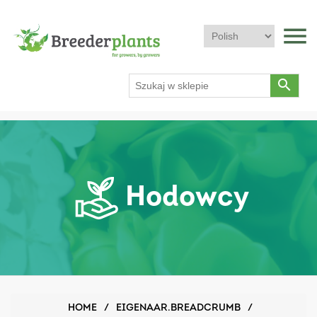
menu
search
Hodowcy
HOME
/
EIGENAAR.BREADCRUMB
/