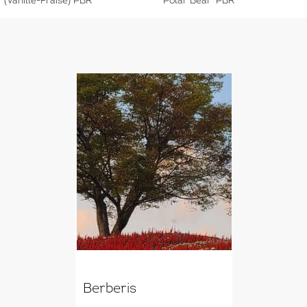
(Vanille-Fraise) PBR
'Polar Bear' PBR
Berberis