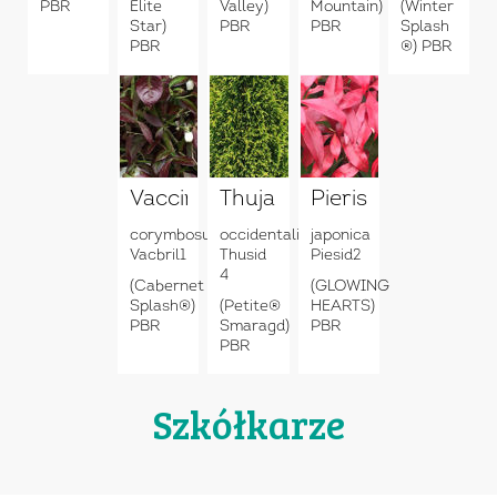
PBR
Elite
Valley)
Mountain)
(Winter
Star)
PBR
PBR
Splash
PBR
®) PBR
Vaccinium
Thuja
Pieris
corymbosum
occidentalis
japonica
Vacbril1
Thusid
Piesid2
4
(Cabernet
(GLOWING
Splash®)
(Petite®
HEARTS)
PBR
Smaragd)
PBR
PBR
Szkółkarze