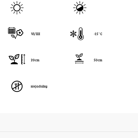
VI/XII
-15˚C
20cm
50cm
niejadalny