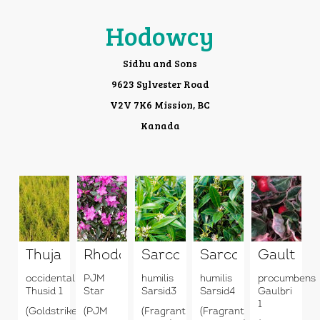
Hodowcy
Sidhu and Sons
9623 Sylvester Road
V2V 7K6 Mission, BC
Kanada
Thuja
Rhododendron
Sarcococca
Sarcococca
Gaulther
occidentalis
PJM
humilis
humilis
procumbens
Thusid 1
Star
Sarsid3
Sarsid4
Gaulbri
1
(Goldstrike)
(PJM
(Fragrant
(Fragrant