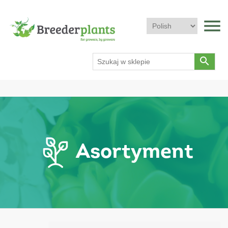
menu
search
Asortyment