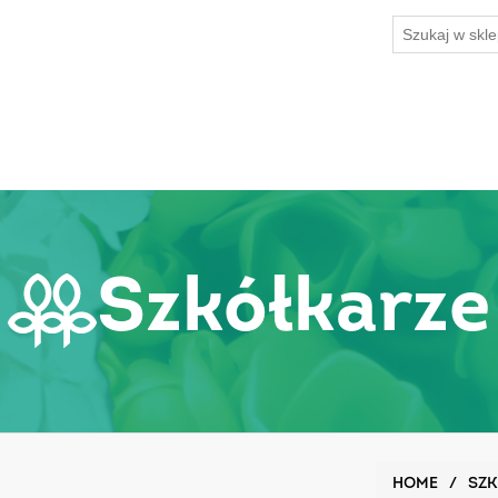
Szkółkarze
HOME
/
SZK