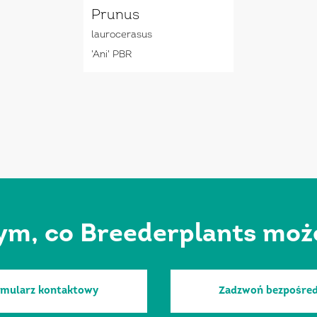
Prunus
laurocerasus
'Ani' PBR
ym, co Breederplants może 
rmularz kontaktowy
Zadzwoń bezpośred