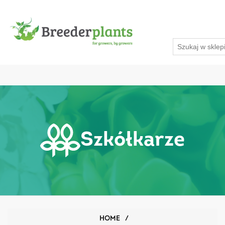
Szkółkarze
HOME
/