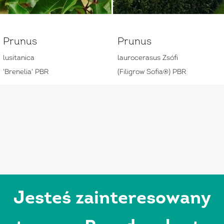
Prunus
Prunus
lusitanica
laurocerasus Zsófi
'Brenelia' PBR
(Filigrow Sofia®) PBR
Jesteś zainteresowany