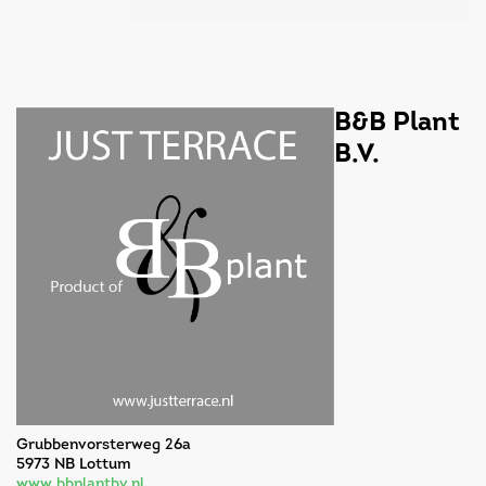
B&B Plant
B.V.
Grubbenvorsterweg 26a
5973 NB Lottum
www.bbplantbv.nl