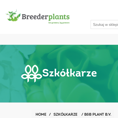
Szkółkarze
HOME
/
SZKÓŁKARZE
/
B&B PLANT B.V.