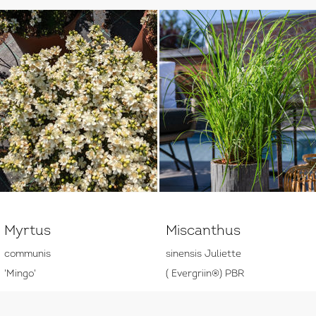
Myrtus
Miscanthus
communis
sinensis Juliette
'Mingo'
( Evergriin®) PBR