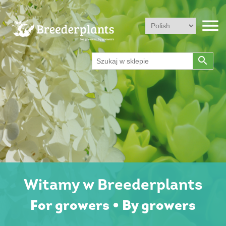
menu
search
Witamy w Breederplants
For growers • By growers