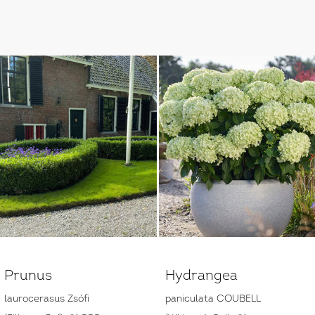
Prunus
Hydrangea
laurocerasus Zsófi
paniculata COUBELL