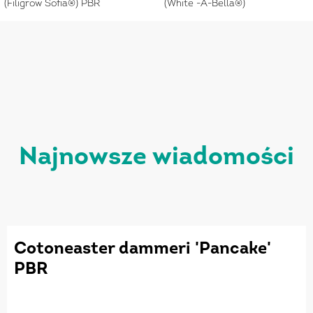
(Filigrow Sofia®) PBR
(White -A-Bella®)
najnowsze wiadomości
Cotoneaster dammeri 'Pancake'
PBR