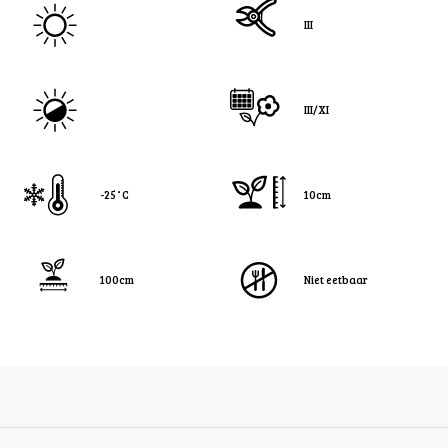
III
III/XI
-25˚C
10cm
100cm
Niet eetbaar