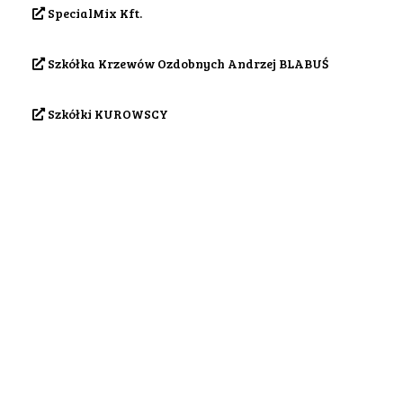
SpecialMix Kft.
Szkółka Krzewów Ozdobnych Andrzej BLABUŚ
Szkółki KUROWSCY