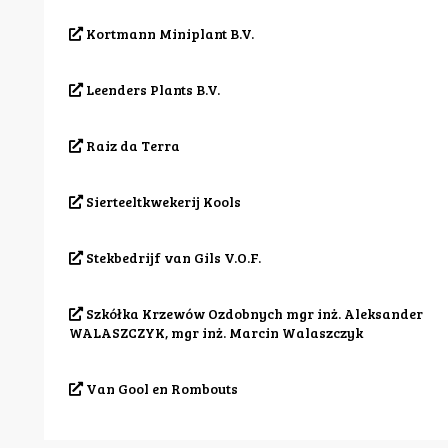
Kortmann Miniplant B.V.
Leenders Plants B.V.
Raiz da Terra
Sierteeltkwekerij Kools
Stekbedrijf van Gils V.O.F.
Szkółka Krzewów Ozdobnych mgr inż. Aleksander
WALASZCZYK, mgr inż. Marcin Walaszczyk
Van Gool en Rombouts