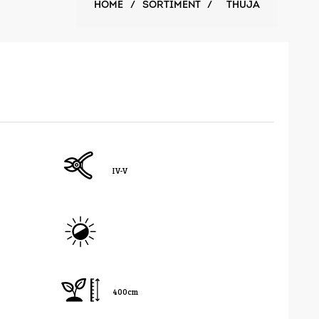
HOME
/
SORTIMENT
/
THUJA
IV-V
400cm