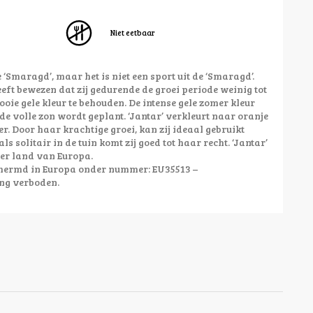
Niet eetbaar
 ‘Smaragd’, maar het is niet een sport uit de ‘Smaragd’.
eeft bewezen dat zij gedurende de groei periode weinig tot
oie gele kleur te behouden. De intense gele zomer kleur
 de volle zon wordt geplant. ‘Jantar’ verkleurt naar oranje
r. Door haar krachtige groei, kan zij ideaal gebruikt
 solitair in de tuin komt zij goed tot haar recht. ‘Jantar’
der land van Europa.
schermd in Europa onder nummer: EU35513 –
ng verboden.