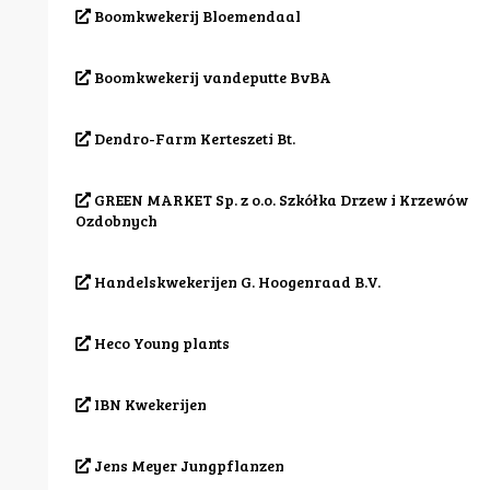
Boomkwekerij Bloemendaal
Boomkwekerij vandeputte BvBA
Dendro-Farm Kerteszeti Bt.
GREEN MARKET Sp. z o.o. Szkółka Drzew i Krzewów
Ozdobnych
Handelskwekerijen G. Hoogenraad B.V.
Heco Young plants
IBN Kwekerijen
Jens Meyer Jungpflanzen