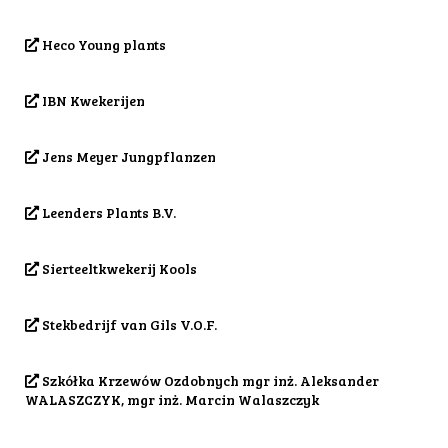
Heco Young plants
IBN Kwekerijen
Jens Meyer Jungpflanzen
Leenders Plants B.V.
Sierteeltkwekerij Kools
Stekbedrijf van Gils V.O.F.
Szkółka Krzewów Ozdobnych mgr inż. Aleksander
WALASZCZYK, mgr inż. Marcin Walaszczyk