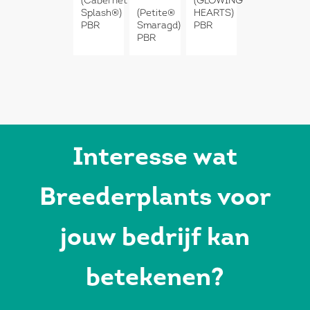
(Cabernet
(GLOWING
Splash®)
(Petite®
HEARTS)
PBR
Smaragd)
PBR
PBR
Interesse wat
Breederplants voor
jouw bedrijf kan
betekenen?