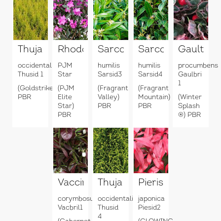
Thuja
Rhododendron
Sarcococca
Sarcococca
Gaulther
occidentalis
PJM
humilis
humilis
procumbens
Thusid 1
Star
Sarsid3
Sarsid4
Gaulbri
1
(Goldstrike)
(PJM
(Fragrant
(Fragrant
PBR
Elite
Valley)
Mountain)
(Winter
Star)
PBR
PBR
Splash
PBR
®) PBR
Vaccinium
Thuja
Pieris
corymbosum
occidentalis
japonica
Vacbril1
Thusid
Piesid2
4