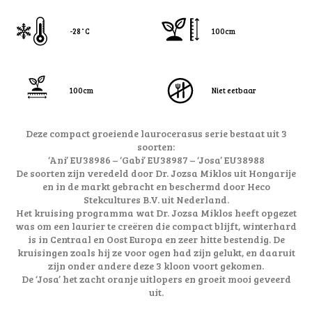
-28˚C
100cm
100cm
Niet eetbaar
Deze compact groeiende laurocerasus serie bestaat uit 3
soorten:
‘Ani’ EU38986 – ‘Gabi’ EU38987 – ‘Josa’ EU38988
De soorten zijn veredeld door Dr. Jozsa Miklos uit Hongarije
en in de markt gebracht en beschermd door Heco
Stekcultures B.V. uit Nederland.
Het kruising programma wat Dr. Jozsa Miklos heeft opgezet
was om een laurier te creëren die compact blijft, winterhard
is in Centraal en Oost Europa en zeer hitte bestendig. De
kruisingen zoals hij ze voor ogen had zijn gelukt, en daaruit
zijn onder andere deze 3 kloon voort gekomen.
De ‘Josa’ het zacht oranje uitlopers en groeit mooi geveerd
uit.