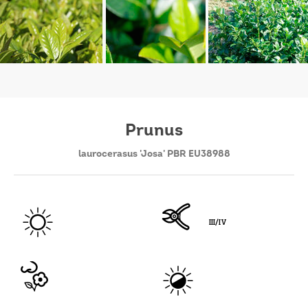
Prunus
laurocerasus 'Josa' PBR EU38988
III/IV