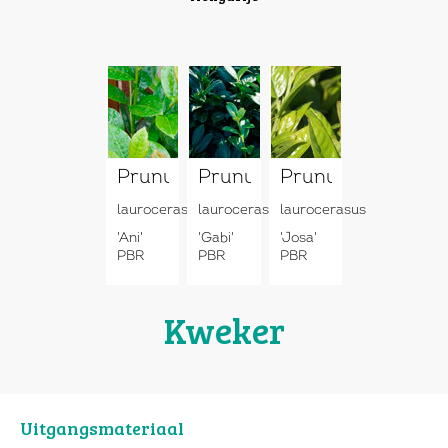
Prunus
Prunus
Prunus
laurocerasus
laurocerasus
laurocerasus
'Ani'
'Gabi'
'Josa'
PBR
PBR
PBR
Kweker
Uitgangsmateriaal