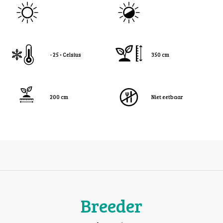
- 25 ◦ Celsius
350 cm
200 cm
Niet eetbaar
Breeder