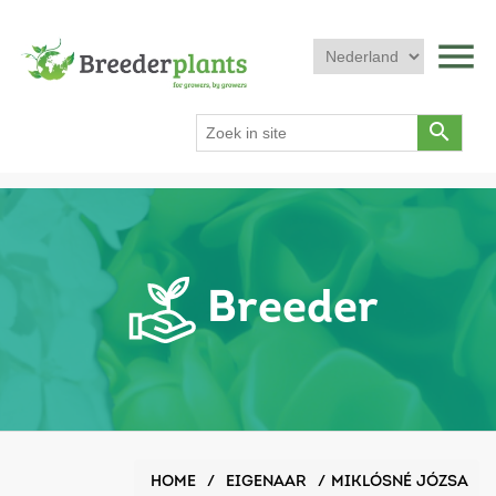
menu
search
Breeder
HOME
/
EIGENAAR
/
MIKLÓSNÉ JÓZSA