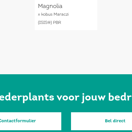
Magnolia
x kobus Maraczi
(ISIS®) PBR
ederplants voor jouw bedr
Contactformulier
Bel direct