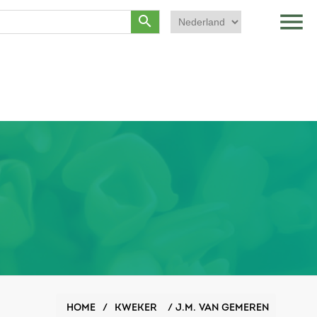
menu
search
HOME
/
KWEKER
/
J.M. VAN GEMEREN