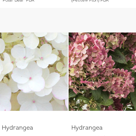
'Polar Bear' PBR
(Petite® Flori) PBR
Hydrangea
Hydrangea