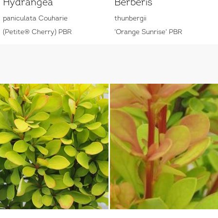
Hydrangea
Berberis
paniculata Couharie
thunbergii
(Petite® Cherry) PBR
'Orange Sunrise' PBR