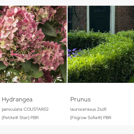
Hydrangea
Prunus
paniculata COUSTAR02
laurocerasus Zsófi
(Petite® Star) PBR
(Filigrow Sofia®) PBR