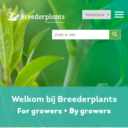
menu
search
Welkom bij Breederplants
For growers • By growers