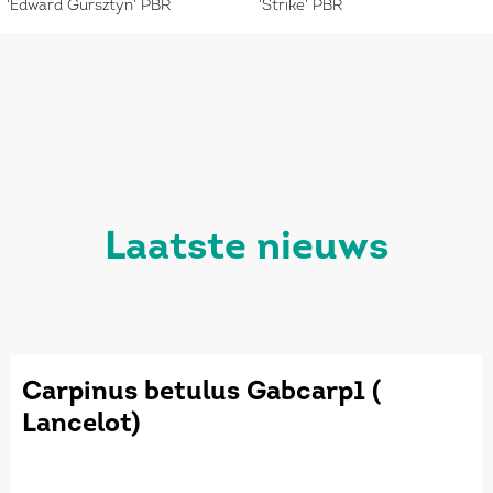
'Edward Gursztyn' PBR
'Strike' PBR
laatste nieuws
Carpinus betulus Gabcarp1 (
Lancelot)