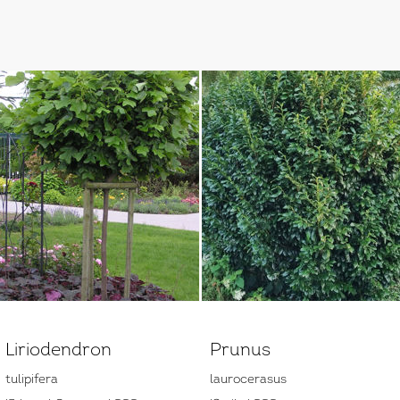
Liriodendron
Prunus
tulipifera
laurocerasus