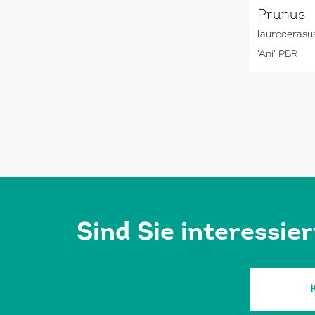
Prunus
laurocerasu
'Ani' PBR
Sind Sie interessie