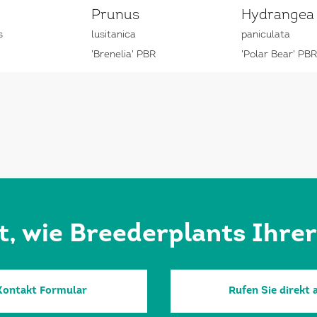
Prunus
Hydrangea
s
lusitanica
paniculata
'Brenelia' PBR
'Polar Bear' PBR
rt, wie Breederplants Ihre
Kontakt Formular
Rufen Sie direkt 