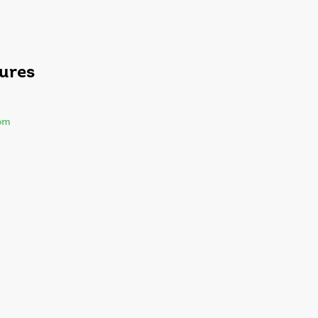
ures
om