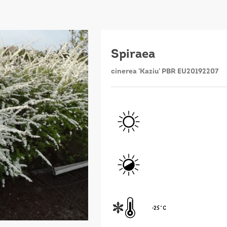
Spiraea
cinerea 'Kaziu' PBR EU20192207
-25˚C