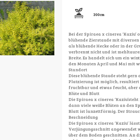
200cm
Bei der Spiraea x cinerea ‘Kaziu’ 
blühende Zierstaude mit diversen
als blühende Hecke oder in der Gru
verbrennt nicht und ist mehltaures
Breite. Es handelt sich um ein wi
den Monaten April und Mai mit w
Standort
Diese blühende Staude steht gern 
Platzierung ist möglich, resultiert
fruchtbar und etwas feucht, aber
Blüte und Blatt
Die Spiraea x cinerea ‘Kaziu’steht
dann viele weiße Blüten an den S
Blatt ist lanzettförmig. Der Strauc
Beschneidung
Die Spiraea x cinerea ‘Kaziu’ läss
Verjüngungsschnitt angewendet we
über dem Boden geschnitten. An di