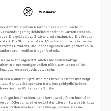
Ungenießbar
oder dem Spierstrauch handelt es sich um reichlich
 Verwendungsmöglichkeite: einzeln im Garten stehend,
ppe. Die goldgelben Blätter sind einzigartig. Die Staude
istent. Die Staude wird ca. 1,5 m hoch und wächst in die
nterfestes Gewächs. Die überhängenden Zweige werden in
underbaren, weißen Rispen bedeckt.
an einem sonnigen Ort. Auch eine halbschattige
 aber in einer weniger vollen Blüte. Der Boden sollte
 dennoch wasserdurchlässig sein.
 in den Monaten April und Mai in voller Blüte und zeigt
pitzen der überhängenden Äste. Das goldgelbfarbene
h verliert im Winter seine Blätter.
t sich gut beschneiden. Bei älteren Sträuchern kann der
rden. HIerbei wird etwa 1/3 der älteren Zweige bis kurz
esen Stellen wachsen neue Zweige, sodass sie eine