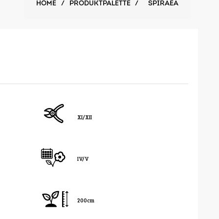
HOME
/
PRODUKTPALETTE
/
SPIRAEA
XI/XII
IV/V
200cm