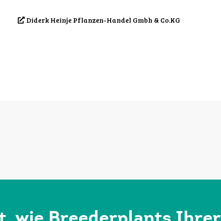
Diderk Heinje Pflanzen-Handel Gmbh & Co.KG
rt, wie Breederplants Ihre