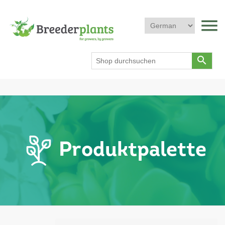
menu
search
Produktpalette