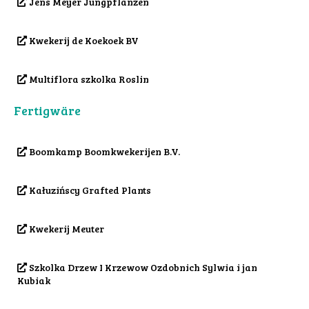
Jens Meyer Jungpflanzen
Kwekerij de Koekoek BV
Multiflora szkolka Roslin
Fertigwäre
Boomkamp Boomkwekerijen B.V.
Kałuzińscy Grafted Plants
Kwekerij Meuter
Szkolka Drzew I Krzewow Ozdobnich Sylwia i jan
Kubiak