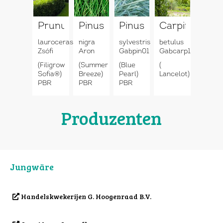
Prunus
Pinus
Pinus
Carpinus
laurocerasus
nigra
sylvestris
betulus
Zsófi
Aron
Gabpin01
Gabcarp1
(Filigrow
(Summer
(Blue
(
Sofia®)
Breeze)
Pearl)
Lancelot)
PBR
PBR
PBR
Produzenten
Jungwäre
Handelskwekerijen G. Hoogenraad B.V.