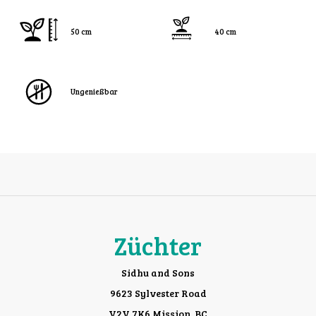
50 cm
40 cm
Ungenießbar
Züchter
Sidhu and Sons
9623 Sylvester Road
V2V 7K6 Mission, BC