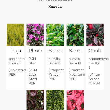
Kanada
Thuja
Rhododendron
Sarcococca
Sarcococca
Gaulther
occidentalis
PJM
humilis
humilis
procumbens
Thusid 1
Star
Sarsid3
Sarsid4
Gaulbri
1
(Goldstrike)
(PJM
(Fragrant
(Fragrant
PBR
Elite
Valley)
Mountain)
(Winter
Star)
PBR
PBR
Splash
PBR
®) PBR