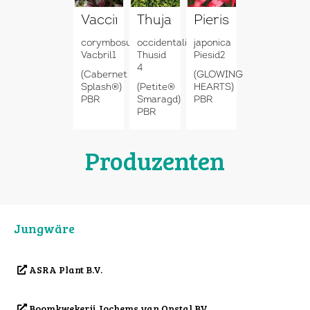
Vaccinium
Thuja
Pieris
corymbosum
occidentalis
japonica
Vacbril1
Thusid
Piesid2
4
(Cabernet
(GLOWING
Splash®)
(Petite®
HEARTS)
PBR
Smaragd)
PBR
PBR
Produzenten
Jungwäre
ASRA Plant B.V.
Boomkwekerij Jochems van Opstal BV