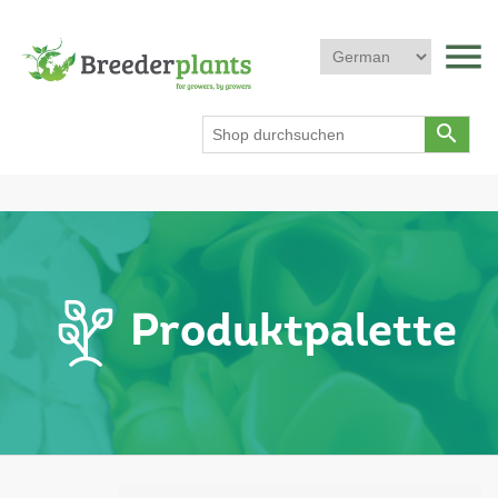
menu
search
Produktpalette