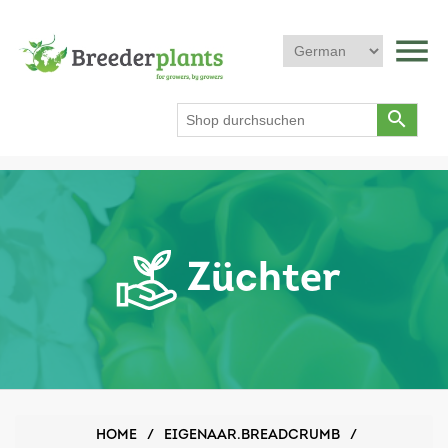
menu
search
Züchter
HOME
/
EIGENAAR.BREADCRUMB
/