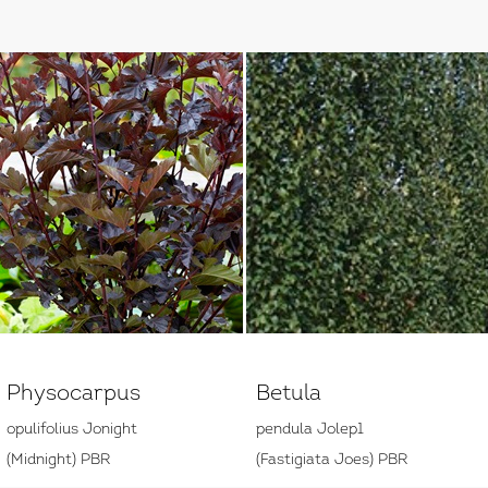
Physocarpus
Betula
opulifolius Jonight
pendula Jolep1
(Midnight) PBR
(Fastigiata Joes) PBR