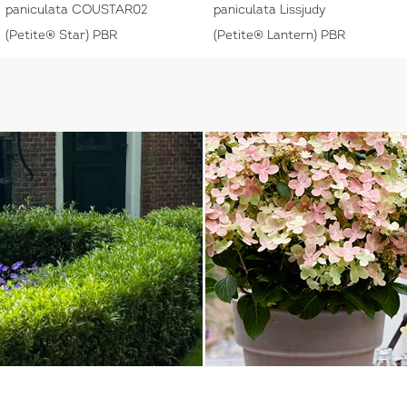
paniculata COUSTAR02
paniculata Lissjudy
(Petite® Star) PBR
(Petite® Lantern) PBR