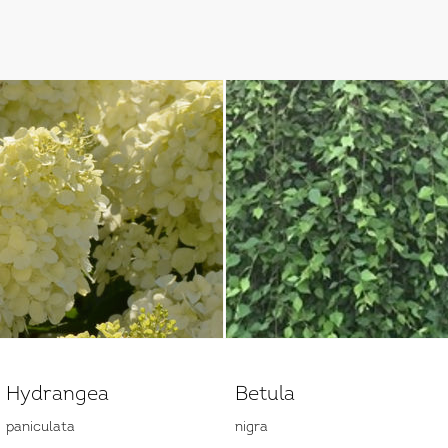
Hydrangea
Betula
paniculata
nigra