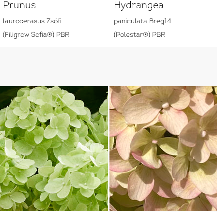
Prunus
Hydrangea
laurocerasus Zsófi
paniculata Breg14
(Filigrow Sofia®) PBR
(Polestar®) PBR