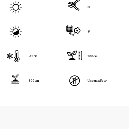
III
V
-25˚C
300cm
300cm
Ungenießbar