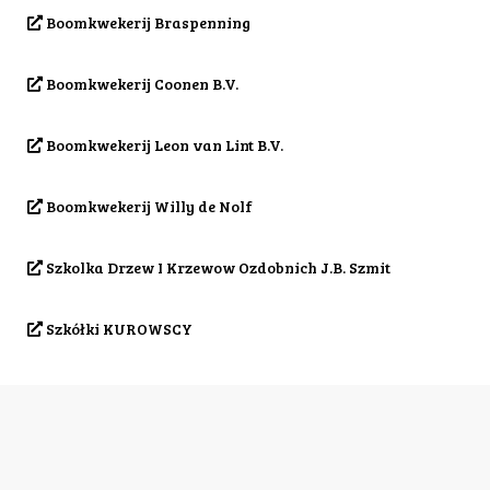
Boomkwekerij Braspenning
Boomkwekerij Coonen B.V.
Boomkwekerij Leon van Lint B.V.
Boomkwekerij Willy de Nolf
Szkolka Drzew I Krzewow Ozdobnich J.B. Szmit
Szkółki KUROWSCY