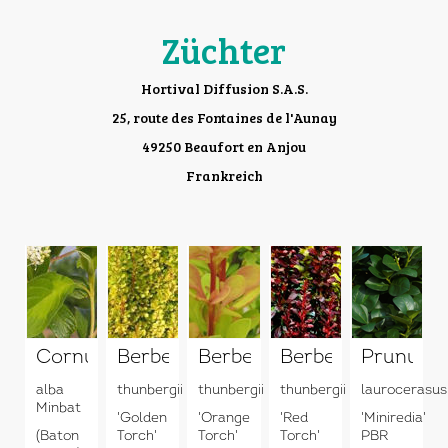
Züchter
Hortival Diffusion S.A.S.
25, route des Fontaines de l'Aunay
49250 Beaufort en Anjou
Frankreich
Cornus
Berberis
Berberis
Berberis
Prunus
alba
thunbergii
thunbergii
thunbergii
laurocerasus
Minbat
'Golden
'Orange
'Red
'Miniredia'
(Baton
Torch'
Torch'
Torch'
PBR