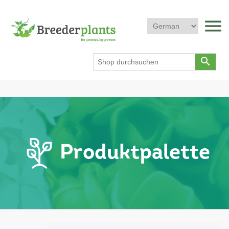
menu
search
Produktpalette