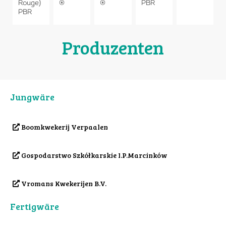
Rouge)
®
®
PBR
PBR
Produzenten
Jungwäre
Boomkwekerij Verpaalen
Gospodarstwo Szkółkarskie I.P.Marcinków
Vromans Kwekerijen B.V.
Fertigwäre